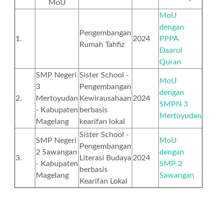
MoU
MoU
dengan
Pengembangan
1.
2024
PPPA
Rumah Tahfiz
Daarul
Quran
SMP Negeri
Sister School -
MoU
3
Pengembangan
dengan
2.
Mertoyudan
Kewirausahaan
2024
SMPN 3
- Kabupaten
berbasis
Mertoyudan
Magelang
kearifan lokal
Sister School -
SMP Negeri
MoU
Pengembangan
2 Sawangan
dengan
3.
Literasi Budaya
2024
- Kabupaten
SMP 2
berbasis
Magelang
Sawangan
Kearifan Lokal