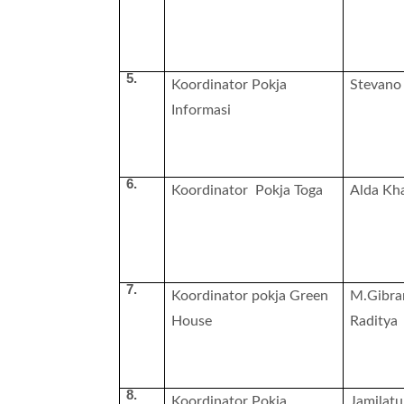
5.
Koordinator Pokja
Stevano
Informasi
6.
Koordinator Pokja Toga
Alda Kh
7.
Koordinator pokja Green
M.Gibra
House
Raditya
8.
Koordinator Pokja
Jamilat