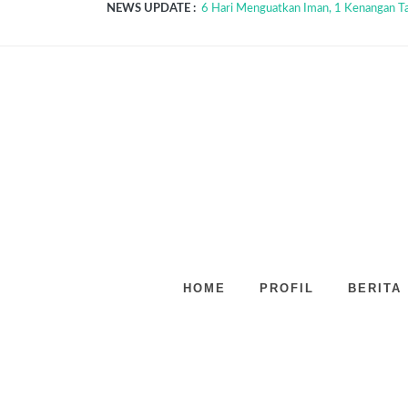
NEWS UPDATE :
6 Hari Menguatkan Iman, 1 Kenangan Tak
Menguatkan Cinta Al-Qur’an: Pondok R
Pondok Ramadan SMPN 7 Probolinggo: 
“Kreasi, Inovasi, dan Budaya Bersatu dal
Sinergi Pendidikan dan Kejaksaan: Progr
Maknai Isra Miraj dengan Iman dan Kebe
Apel Pelantikan Pengurus OSIS Masa B
Pemantapan Peran Kader Lingkungan SM
SMP Negeri 7 Selenggarakan LDKS di 
Semangat Berbagi di Bulan Suci: SMP Neg
HOME
PROFIL
BERITA