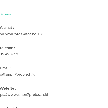
Alamat :
lan Walikota Gatot no.181
Telepon :
35 423713
Email :
fo@smpn7prob.sch.id
Website :
tps://www.smpn7prob.sch.id