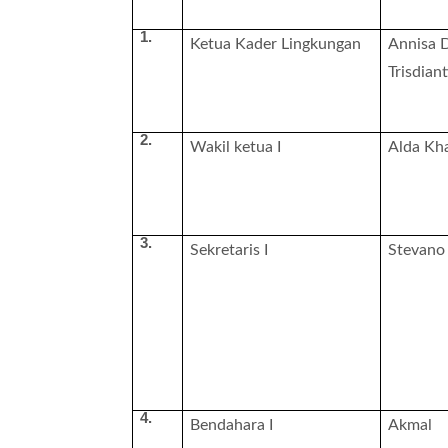
1.
Ketua Kader Lingkungan
Annisa 
Trisdiant
2.
Wakil ketua I
Alda Kh
3.
Sekretaris I
Stevano
4.
Bendahara I
Akmal