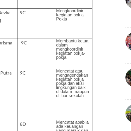
Mengkoordinir
Devka
9C
kegiatan pokja
Pokja
i
Membantu ketua
arisma
9C
dalam
mengkoordinir
kegiatan pokja-
pokja
Mencatat atau
 Putra
9C
mengagendakan
kegiatan pokja
pokja dan aksi
lingkungan baik
di dalam maupun
di luar sekolah
Mencatat apabila
8D
ada keuangan
yang masuk dan