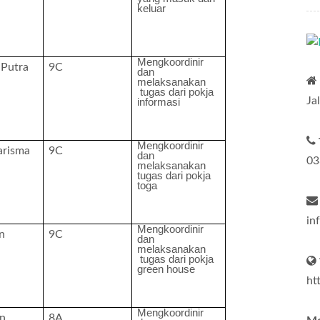
keluar
Mengkoordinir
 Putra
9C
dan
melaksanakan
tugas dari pokja
Ja
informasi
Mengkoordinir
arisma
9C
dan
03
melaksanakan
tugas dari pokja
toga
in
Mengkoordinir
n
9C
dan
melaksanakan
tugas dari pokja
green house
ht
Mengkoordinir
un
8A