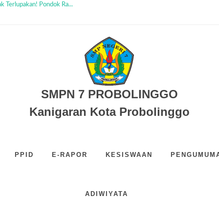
 Terlupakan! Pondok Ra...
amadan Day 3 & 4 SMPN ...
Meneguhkan Iman, Menguat...
am Gelar Karya Kok...
am Jaksa Masuk Sekola...
rsamaan, SMP Negeri 7 ...
akti 2026–2027 SMP Neg...
PN 7 Probolinggo dalam P...
YONZIPUR KOSTRAD Probol...
eri 7 Probolinggo Sal...
SMPN 7 PROBOLINGGO
Kanigaran Kota Probolinggo
PPID
E-RAPOR
KESISWAAN
PENGUMUMA
ADIWIYATA