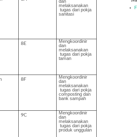
Me
dan
melaksanakan
F
tugas dari pokja
sanitasi
Mengkoordinir
8E
dan
melaksanakan
tugas dari pokja
taman
Mengkoordinir
n
8F
dan
melaksanakan
tugas dari pokja
composting dan
bank sampah
Mengkoordinir
9C
dan
melaksanakan
tugas dari pokja
produk unggulan